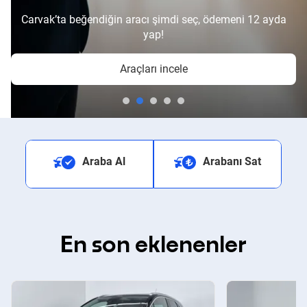
Carvak’ta beğendiğin aracı şimdi seç, ödemeni 12 ayda
yap!
Araçları incele
Araba Al
Arabanı Sat
En son eklenenler