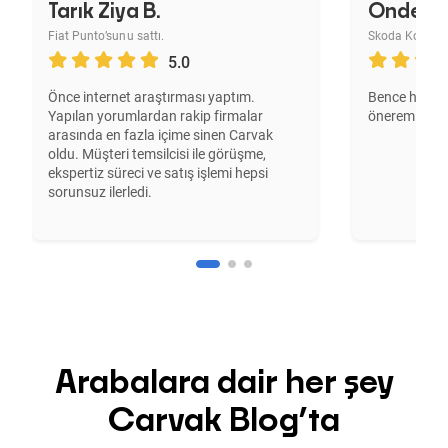
Tarık Ziya B.
Önder B
Fiat Punto’sunu sattı.
Skoda Kodiaq’ın
5.0
Önce internet araştırması yaptım.
Bence harika b
Yapılan yorumlardan rakip firmalar
öneremiyoru
arasında en fazla içime sinen Carvak
oldu. Müşteri temsilcisi ile görüşme,
ekspertiz süreci ve satış işlemi hepsi
sorunsuz ilerledi.
Arabalara dair her şey
Carvak Blog’ta