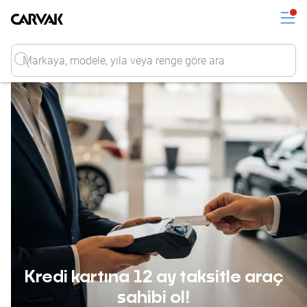
Kavak
Kavak
Input
Kredi kartına 12 ay taksitle araç
sahibi ol!