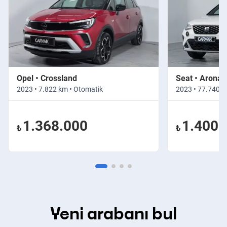
Opel • Crossland
Seat • Arona
2023 • 7.822 km • Otomatik
2023 • 77.740 k
1.368.000
1.400.
₺
₺
Yeni arabanı bul