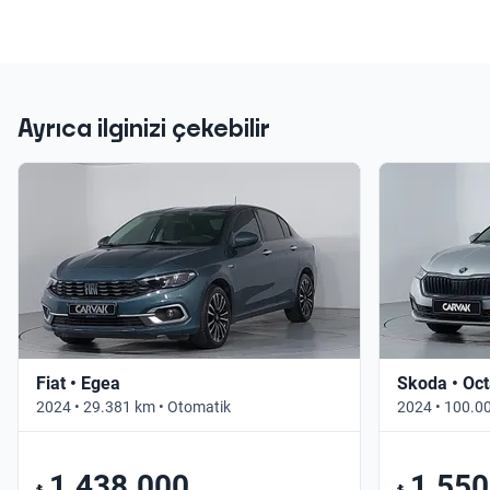
Ayrıca ilginizi çekebilir
Fiat • Egea
Skoda • Oct
2024 • 29.381 km • Otomatik
2024 • 100.0
1.438.000
1.550