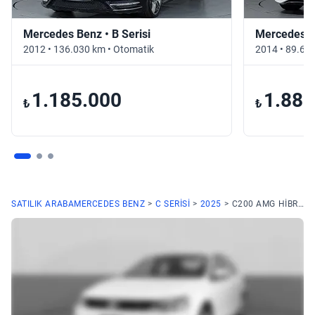
Mercedes Benz • B Serisi
Mercedes Be
2012 • 136.030 km • Otomatik
2014 • 89.67
1.185.000
1.880
₺
₺
SATILIK ARABA
MERCEDES BENZ
C SERISI
2025
C200 AMG HIBRIT