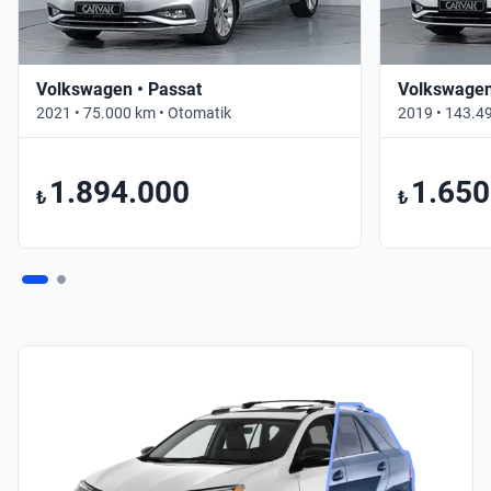
Volkswagen • Passat
Volkswagen
2021 • 75.000 km • Otomatik
2019 • 143.4
1.894.000
1.650
₺
₺