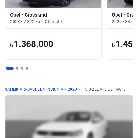
Opel • Crossland
Opel • Gran
2023 • 7.822 km • Otomatik
2020 • 88.01
1.368.000
1.450
₺
₺
SATILIK ARABA
OPEL
INSIGNIA
2020
1.5 DIZEL AT8 ULTIMATE