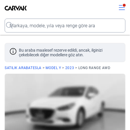
Kavak
Kavak
Input
Bu araba maalesef rezerve edildi, ancak, ilginizi
çekebilecek diğer modellere göz atın.
SATILIK ARABA
TESLA
MODEL Y
2023
LONG RANGE AWD