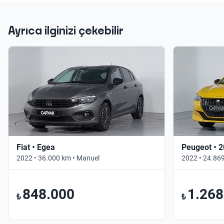
Ayrıca ilginizi çekebilir
Fiat • Egea
Peugeot • 
2022 • 36.000 km • Manuel
2022 • 24.86
848.000
1.268
₺
₺