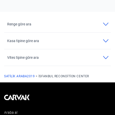
Renge göre ara
Kasa tipine göre ara
Vites tipine göre ara
SATILIK ARABA
2019
ISFANBUL RECONDITION CENTER
Kavak
Araba al