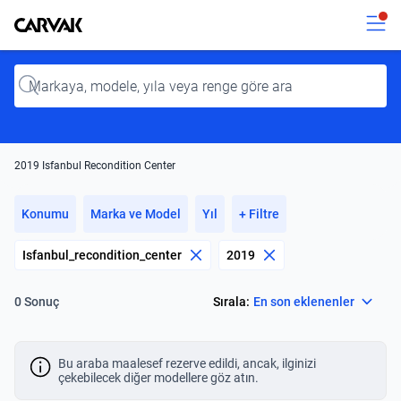
Kavak
Kavak
Input
2019 Isfanbul Recondition Center
Konumu
Marka ve Model
Yıl
+ Filtre
Isfanbul_recondition_center
2019
Select
Sırala:
En son eklenenler
0 Sonuç
Bu araba maalesef rezerve edildi, ancak, ilginizi
çekebilecek diğer modellere göz atın.