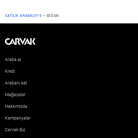
SATILIK ARABA
2019
SEDAN
Kavak
Araba al
Kredi
Arabanı sat
Mağazalar
Hakkımızda
Kampanyalar
Carvak Biz