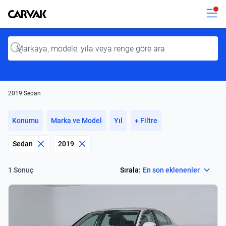
Kavak
Kavak
Input
2019 Sedan
Konumu
Marka ve Model
Yıl
+ Filtre
Sedan
2019
Select
Sırala:
En son eklenenler
1 Sonuç