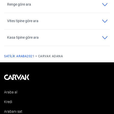
Renge göre ara
Vites tipine göre ara
Kasa tipine göre ara
SATILIK ARABA
2021
CARVAK ADANA
Kavak
Araba al
Kredi
Arabanı sat