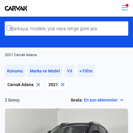
Kavak
Kavak
Input
2021 Carvak Adana
Konumu
Marka ve Model
Yıl
+ Filtre
Carvak Adana
2021
Select
Sırala:
En son eklenenler
2 Sonuç