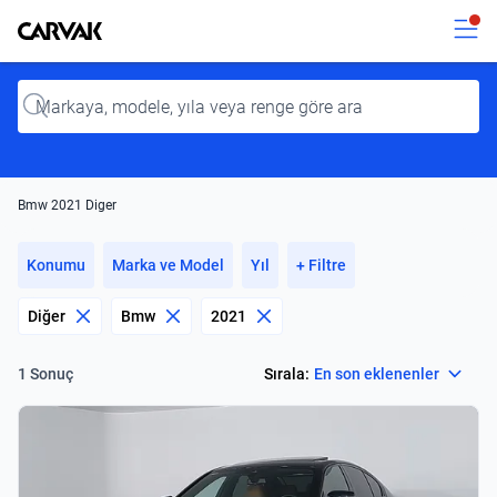
Kavak
Kavak
Input
Bmw 2021 Diger
Konumu
Marka ve Model
Yıl
+ Filtre
Diğer
Bmw
2021
Select
Sırala:
En son eklenenler
1 Sonuç