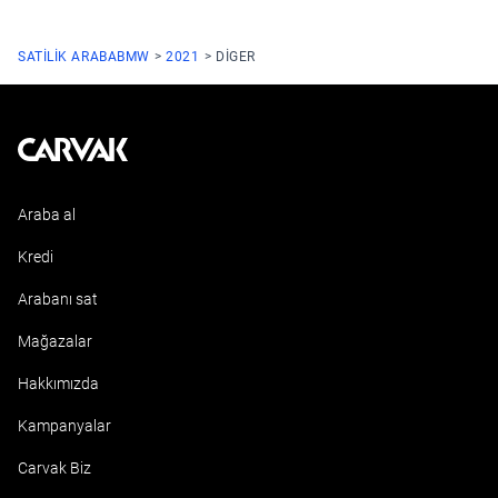
SATILIK ARABA
BMW
2021
DIGER
Kavak
Araba al
Kredi
Arabanı sat
Mağazalar
Hakkımızda
Kampanyalar
Carvak Biz