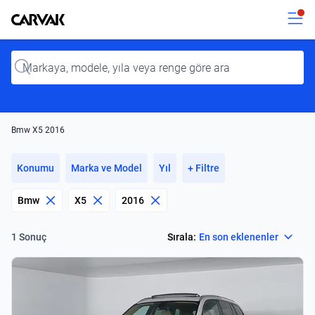
Kavak
Kavak
Input
Bmw X5 2016
Konumu
Marka ve Model
Yıl
+ Filtre
Bmw
X5
2016
Select
Sırala:
En son eklenenler
1 Sonuç