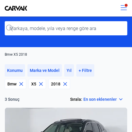
Kavak
Kavak
Input
Bmw X5 2018
Konumu
Marka ve Model
Yıl
+ Filtre
Bmw
X5
2018
Select
Sırala:
En son eklenenler
3 Sonuç