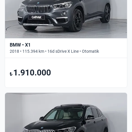
BMW • X1
2018 • 115.394 km • 16d sDrive X Line • Otomatik
1.910.000
₺