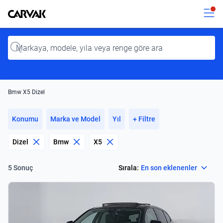
Kavak
Kavak
Input
Bmw X5 Dizel
Konumu
Marka ve Model
Yıl
+ Filtre
Dizel
Bmw
X5
Select
Sırala:
En son eklenenler
5 Sonuç