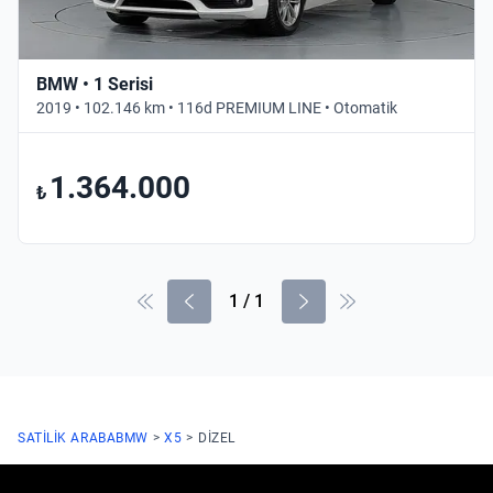
BMW • 1 Serisi
2019 • 102.146 km • 116d PREMIUM LINE • Otomatik
1.364.000
₺
1
/
1
SATILIK ARABA
BMW
X5
DIZEL