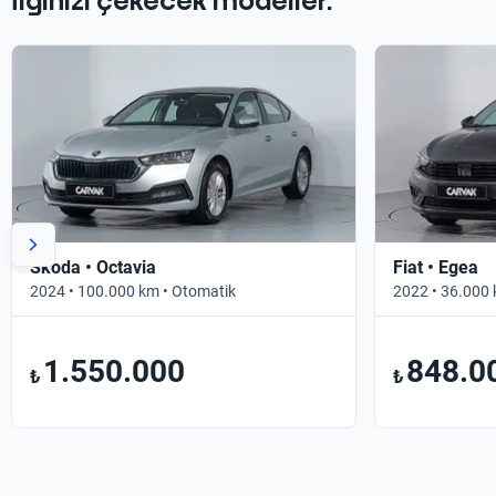
İlginizi çekecek modeller.
Skoda • Octavia
Fiat • Egea
2024 • 100.000 km • Otomatik
2022 • 36.000 
1.550.000
848.0
₺
₺