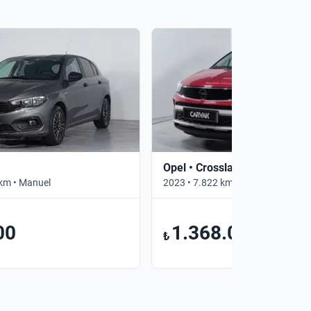
Opel • Crossland
km • Manuel
2023 • 7.822 km • Otomatik
00
1.368.000
₺