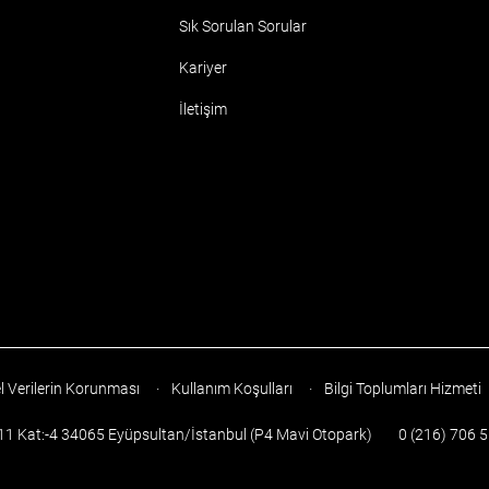
Sık Sorulan Sorular
Kariyer
İletişim
l Verilerin Korunması
·
Kullanım Koşulları
·
Bilgi Toplumları Hizmeti
:11 Kat:-4 34065 Eyüpsultan/İstanbul (P4 Mavi Otopark)
0 (216) 706 