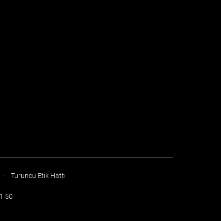
·
Turuncu Etik Hattı
51 50