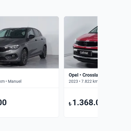
Opel • Crossland
km • Manuel
2023 • 7.822 km • Otomatik
00
1.368.000
₺