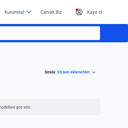
Kurumsal
Carvak Biz
Kayıt ol
Select
Sırala:
En son eklenenler
modellere göz atın.