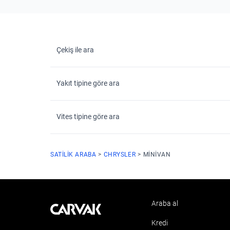
Çekiş ile ara
Yakıt tipine göre ara
Vites tipine göre ara
SATILIK ARABA
CHRYSLER
MINIVAN
Araba al
Kavak
Kredi