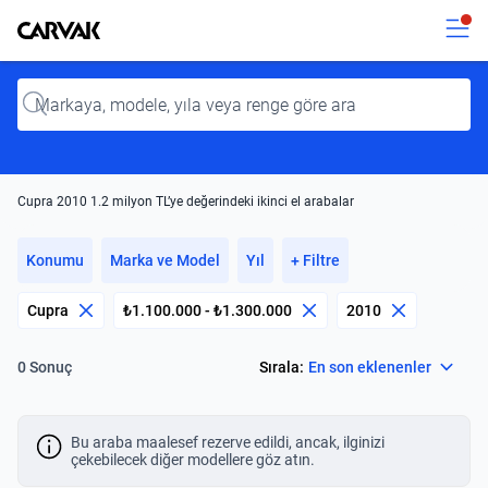
Kavak
Kavak
Input
Cupra 2010 1.2 milyon TL’ye değerindeki ikinci el arabalar
Konumu
Marka ve Model
Yıl
+ Filtre
Cupra
₺1.100.000 - ₺1.300.000
2010
Select
Sırala:
En son eklenenler
0 Sonuç
Bu araba maalesef rezerve edildi, ancak, ilginizi
çekebilecek diğer modellere göz atın.