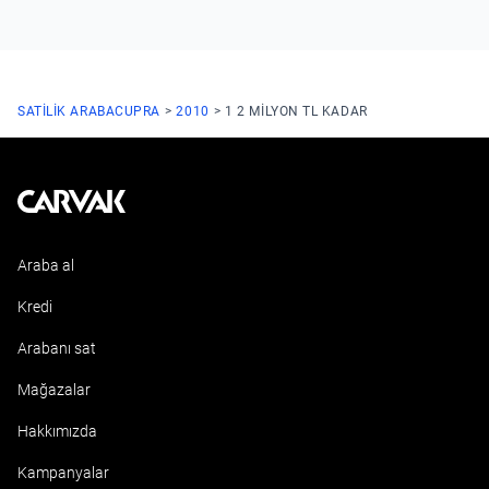
SATILIK ARABA
CUPRA
2010
1 2 MILYON TL KADAR
Kavak
Araba al
Kredi
Arabanı sat
Mağazalar
Hakkımızda
Kampanyalar