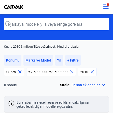
Kavak
Kavak
Input
Cupra 2010 3 milyon TL’ye değerindeki ikinci el arabalar
Konumu
Marka ve Model
Yıl
+ Filtre
Cupra
₺2.500.000 - ₺3.500.000
2010
Select
Sırala:
En son eklenenler
0 Sonuç
Bu araba maalesef rezerve edildi, ancak, ilginizi
çekebilecek diğer modellere göz atın.