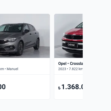
Opel • Crossland
km • Manuel
2023 • 7.822 km • Otomatik
00
1.368.000
₺