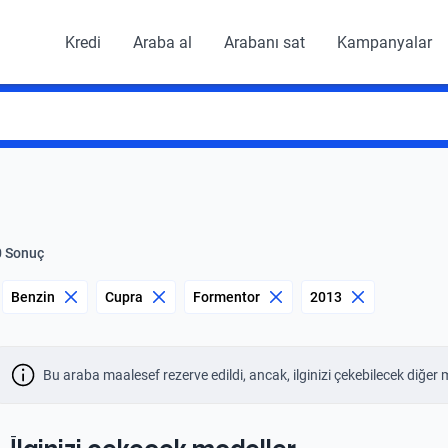
Kredi
Araba al
Arabanı sat
Kampanyalar
0 Sonuç
Benzin
Cupra
Formentor
2013
Bu araba maalesef rezerve edildi, ancak, ilginizi çekebilecek diğer 