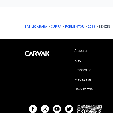
SATILIK ARABA
CUPRA
FORMENTOR
2013
BENZIN
Araba al
Kavak
Kredi
Arabanı sat
Mağazalar
Hakkımızda
ETBIS
Facebook
Instagram
Youtube
Twitter