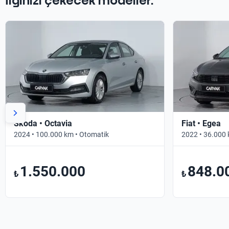
İlginizi çekecek modeller.
Skoda • Octavia
Fiat • Egea
2024 • 100.000 km • Otomatik
2022 • 36.000 
1.550.000
848.0
₺
₺