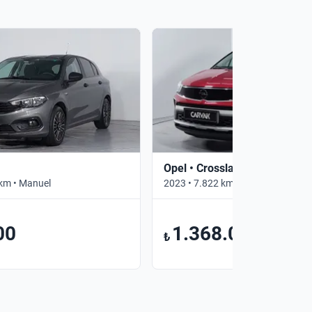
Opel • Crossland
km • Manuel
2023 • 7.822 km • Otomatik
00
1.368.000
₺