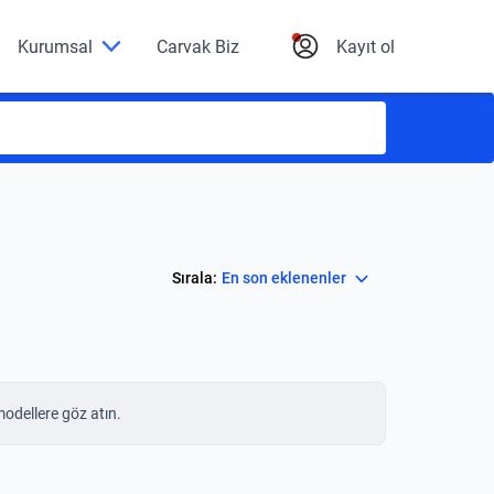
Kurumsal
Carvak Biz
Kayıt ol
Select
Sırala:
En son eklenenler
modellere göz atın.