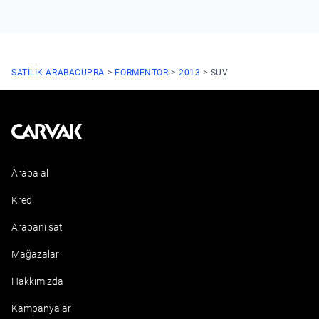
SATILIK ARABA
CUPRA
FORMENTOR
2013
SUV
Kavak
Araba al
Kredi
Arabanı sat
Mağazalar
Hakkımızda
Kampanyalar