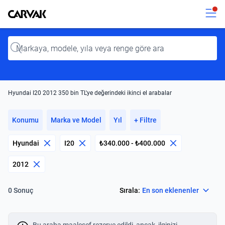
Kavak
Kavak
Input
Hyundai I20 2012 350 bin TL'ye değerindeki ikinci el arabalar
Konumu
Marka ve Model
Yıl
+ Filtre
Hyundai
I20
₺340.000 - ₺400.000
2012
Select
Sırala:
En son eklenenler
0 Sonuç
Bu araba maalesef rezerve edildi, ancak, ilginizi