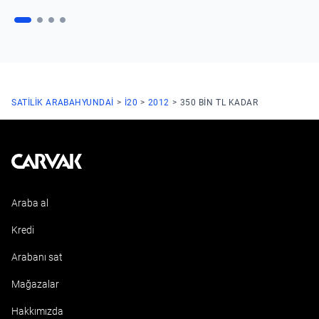
SATILIK ARABA
HYUNDAI
I20
2012
350 BIN TL KADAR
Kavak
Araba al
Kredi
Arabanı sat
Mağazalar
Hakkımızda