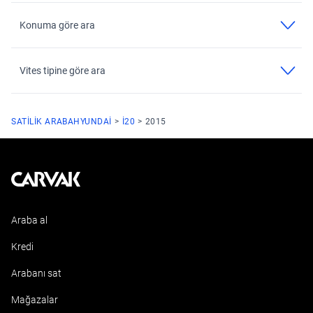
Konuma göre ara
Vites tipine göre ara
SATILIK ARABA
HYUNDAI
I20
2015
Kavak
Araba al
Kredi
Arabanı sat
Mağazalar