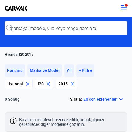
Kavak
Kavak
Input
Hyundai I20 2015
Konumu
Marka ve Model
Yıl
+ Filtre
Hyundai
I20
2015
Select
Sırala:
En son eklenenler
0 Sonuç
Bu araba maalesef rezerve edildi, ancak, ilginizi
çekebilecek diğer modellere göz atın.