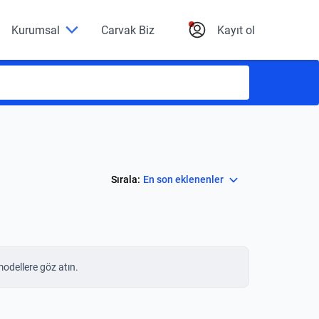
Kurumsal
Carvak Biz
Kayıt ol
Select
Sırala:
En son eklenenler
modellere göz atın.