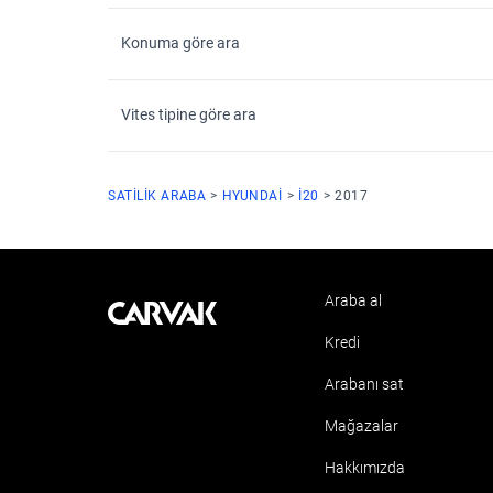
Konuma göre ara
Vites tipine göre ara
SATILIK ARABA
HYUNDAI
I20
2017
Araba al
Kavak
Kredi
Arabanı sat
Mağazalar
Hakkımızda