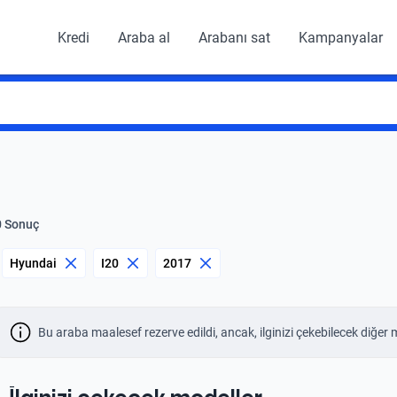
Kredi
Araba al
Arabanı sat
Kampanyalar
0 Sonuç
Hyundai
I20
2017
Bu araba maalesef rezerve edildi, ancak, ilginizi çekebilecek diğer 