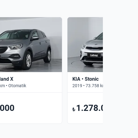
land X
KIA • Stonic
km • Otomatik
2019 • 73.758 km • Otomatik
.000
1.278.000
₺