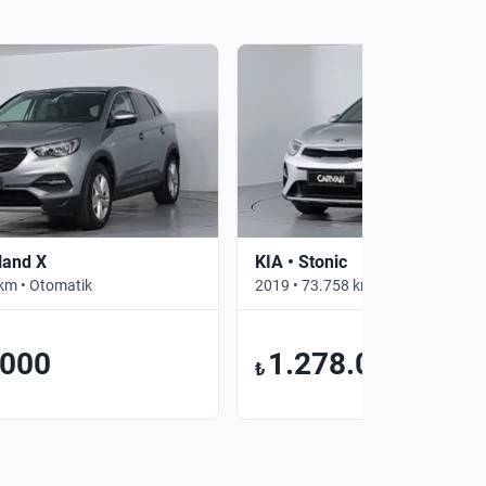
land X
KIA • Stonic
km • Otomatik
2019 • 73.758 km • Otomatik
.000
1.278.000
₺