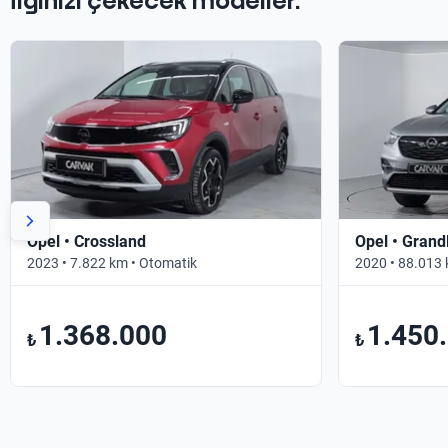
İlginizi çekecek modeller.
Opel • Crossland
Opel • Grand
2023 • 7.822 km • Otomatik
2020 • 88.013 
1.368.000
1.450
₺
₺