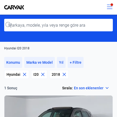
Kavak
Kavak
Input
Hyundai I20 2018
Konumu
Marka ve Model
Yıl
+ Filtre
Hyundai
I20
2018
Select
Sırala:
En son eklenenler
1 Sonuç