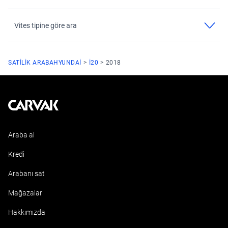
Vites tipine göre ara
SATILIK ARABA
HYUNDAI
I20
2018
Kavak
Araba al
Kredi
Arabanı sat
Mağazalar
Hakkımızda