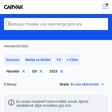
Kavak
Kavak
Input
Hyundai I20 2023
Konumu
Marka ve Model
Yıl
+ Filtre
Hyundai
I20
2023
Select
Sırala:
En son eklenenler
0 Sonuç
Bu araba maalesef rezerve edildi, ancak, ilginizi
çekebilecek diğer modellere göz atın.