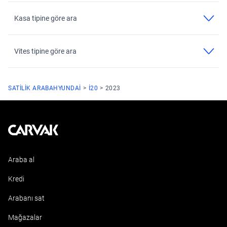
Kasa tipine göre ara
Vites tipine göre ara
SATILIK ARABA
HYUNDAI
I20
2023
Kavak
Araba al
Kredi
Arabanı sat
Mağazalar