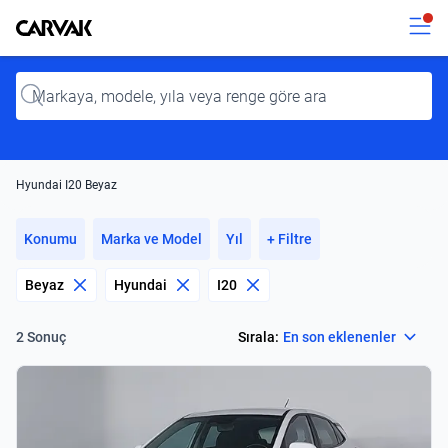
Kavak
Kavak
Input
Hyundai I20 Beyaz
Konumu
Marka ve Model
Yıl
+ Filtre
Beyaz
Hyundai
I20
Select
Sırala:
En son eklenenler
2 Sonuç