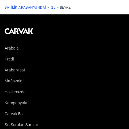
SATILIK ARABA
HYUNDAI
I20
BEYAZ
Kavak
Araba al
Kredi
Arabanı sat
Mağazalar
Hakkımızda
Kampanyalar
Carvak Biz
Sık Sorulan Sorular