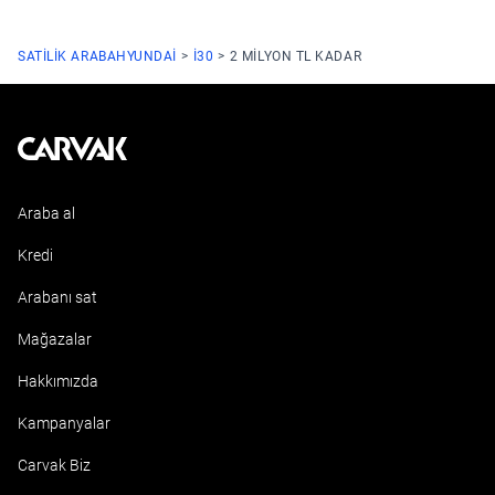
SATILIK ARABA
HYUNDAI
I30
2 MILYON TL KADAR
Kavak
Araba al
Kredi
Arabanı sat
Mağazalar
Hakkımızda
Kampanyalar
Carvak Biz