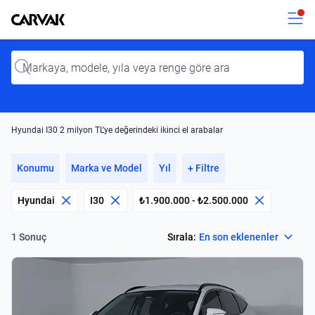
Kavak
Kavak
Input
Hyundai I30 2 milyon TL’ye değerindeki ikinci el arabalar
Konumu
Marka ve Model
Yıl
+ Filtre
Hyundai
I30
₺1.900.000 - ₺2.500.000
Select
Sırala:
En son eklenenler
1 Sonuç