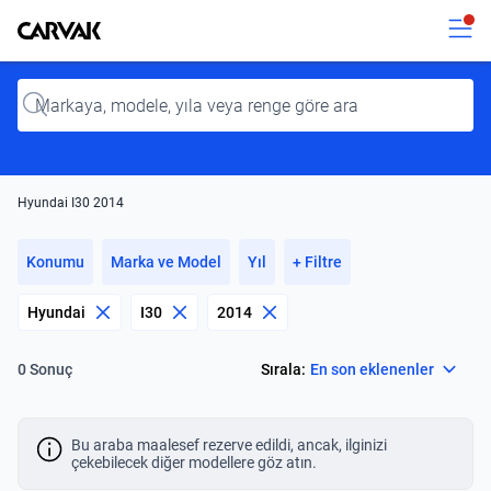
Kavak
Kavak
Input
Hyundai I30 2014
Konumu
Marka ve Model
Yıl
+ Filtre
Hyundai
I30
2014
Select
Sırala:
En son eklenenler
0 Sonuç
Bu araba maalesef rezerve edildi, ancak, ilginizi
çekebilecek diğer modellere göz atın.