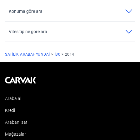
Konuma göre ara
Vites tipine göre ara
SATILIK ARABA
HYUNDAI
I30
2014
Kavak
Araba al
Kredi
Arabanı sat
Mağazalar