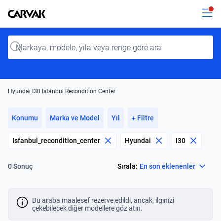
Kavak
Kavak
Input
Hyundai I30 Isfanbul Recondition Center
Konumu
Marka ve Model
Yıl
+ Filtre
Isfanbul_recondition_center
Hyundai
I30
Select
Sırala:
En son eklenenler
0 Sonuç
Bu araba maalesef rezerve edildi, ancak, ilginizi
çekebilecek diğer modellere göz atın.