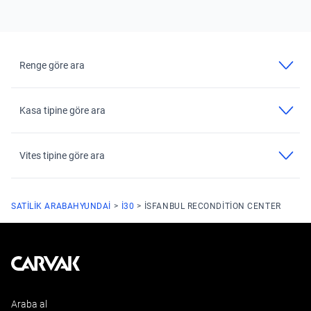
Renge göre ara
Kasa tipine göre ara
Vites tipine göre ara
SATILIK ARABA
HYUNDAI
I30
ISFANBUL RECONDITION CENTER
Kavak
Araba al