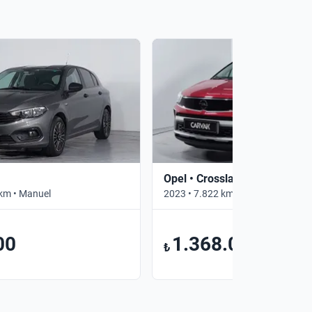
Opel • Crossland
km • Manuel
2023 • 7.822 km • Otomatik
00
1.368.000
₺