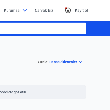
Kurumsal
Carvak Biz
Kayıt ol
Select
Sırala:
En son eklenenler
modellere göz atın.