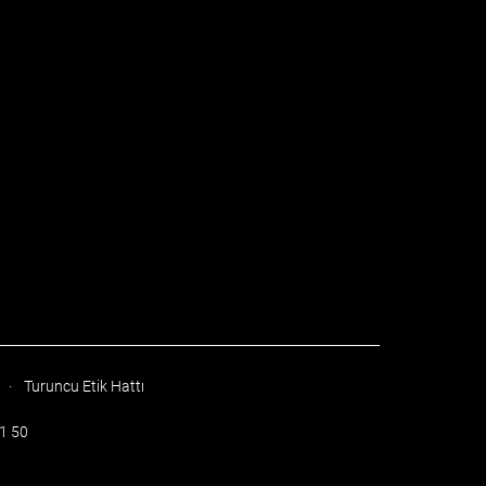
·
Turuncu Etik Hattı
51 50