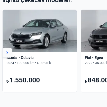
İlginizi çekecek modeller.
Skoda • Octavia
Fiat • Egea
2024 • 100.000 km • Otomatik
2022 • 36.000 
1.550.000
848.0
₺
₺