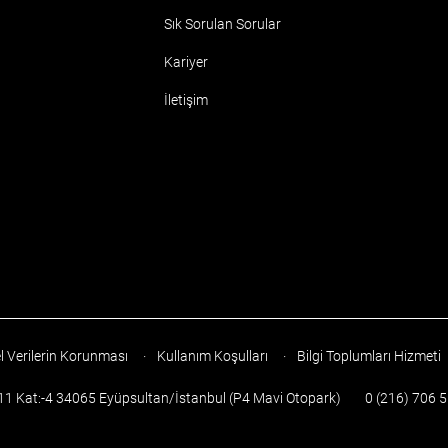
Sık Sorulan Sorular
Kariyer
İletişim
l Verilerin Korunması
·
Kullanım Koşulları
·
Bilgi Toplumları Hizmeti
:11 Kat:-4 34065 Eyüpsultan/İstanbul (P4 Mavi Otopark)
0 (216) 706 