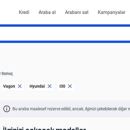
Kredi
Araba al
Arabanı sat
Kampanyalar
0 Sonuç
Vagon
Hyundai
I30
Bu araba maalesef rezerve edildi, ancak, ilginizi çekebilecek diğer 