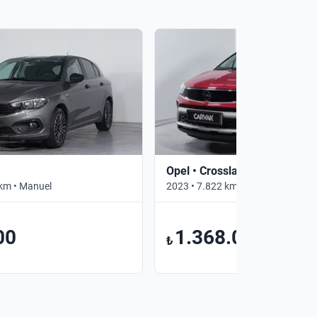
Opel • Crossland
km • Manuel
2023 • 7.822 km • Otomatik
00
1.368.000
₺