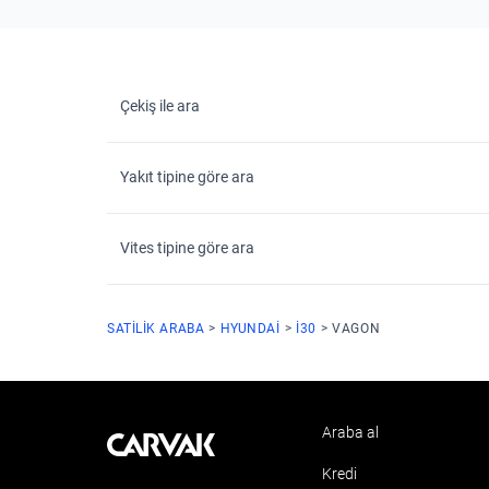
Çekiş ile ara
Yakıt tipine göre ara
Vites tipine göre ara
SATILIK ARABA
HYUNDAI
I30
VAGON
Araba al
Kavak
Kredi