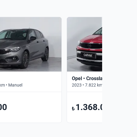
Opel • Crossland
km • Manuel
2023 • 7.822 km • Otomatik
00
1.368.000
₺