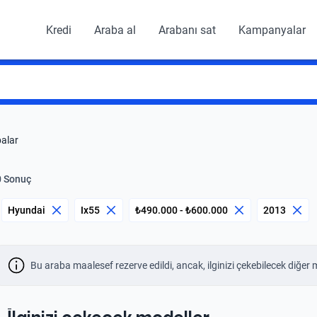
Kredi
Araba al
Arabanı sat
Kampanyalar
balar
0 Sonuç
Hyundai
Ix55
₺490.000 - ₺600.000
2013
Bu araba maalesef rezerve edildi, ancak, ilginizi çekebilecek diğer 