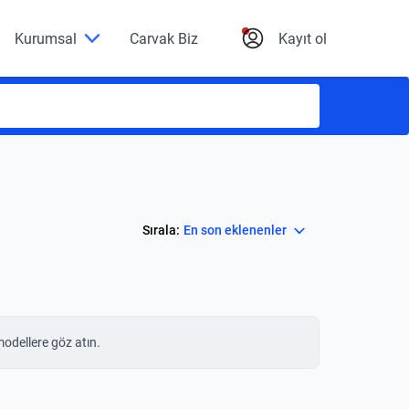
Kurumsal
Carvak Biz
Kayıt ol
Select
Sırala:
En son eklenenler
modellere göz atın.