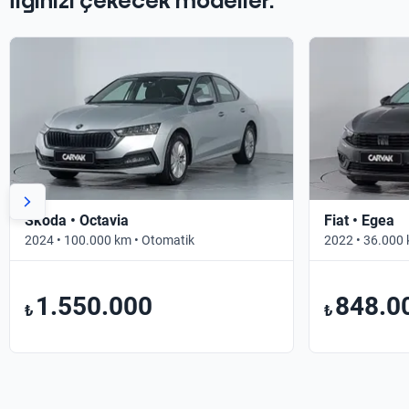
İlginizi çekecek modeller.
Skoda • Octavia
Fiat • Egea
2024 • 100.000 km • Otomatik
2022 • 36.000 
1.550.000
848.0
₺
₺