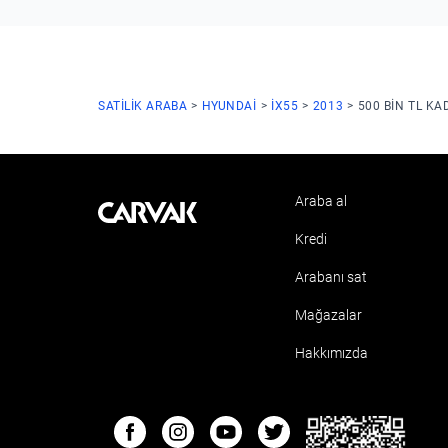
SATILIK ARABA
HYUNDAI
IX55
2013
500 BIN TL KA
Araba al
Kavak
Kredi
Arabanı sat
Mağazalar
Hakkımızda
ETBIS
Facebook
Instagram
Youtube
Twitter