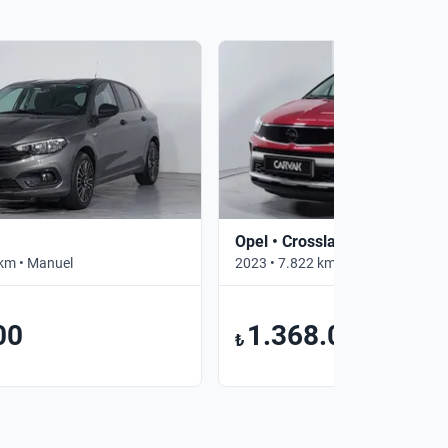
Opel • Crossland
km • Manuel
2023 • 7.822 km • Otomatik
00
1.368.000
₺