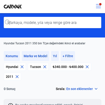
Kavak
Kavak
Input
Hyundai Tucson 2011 350 bin TL'ye değerindeki ikinci el arabalar
Konumu
Marka ve Model
Yıl
+ Filtre
Hyundai
Tucson
₺340.000 - ₺400.000
2011
Select
Sırala:
En son eklenenler
0 Sonuç
Bu araba maalesef rezerve edildi, ancak, ilginizi