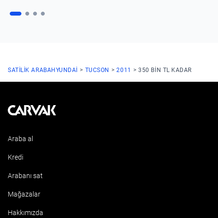
SATILIK ARABA
HYUNDAI
TUCSON
2011
350 BIN TL KADAR
Kavak
Araba al
Kredi
Arabanı sat
Mağazalar
Hakkımızda