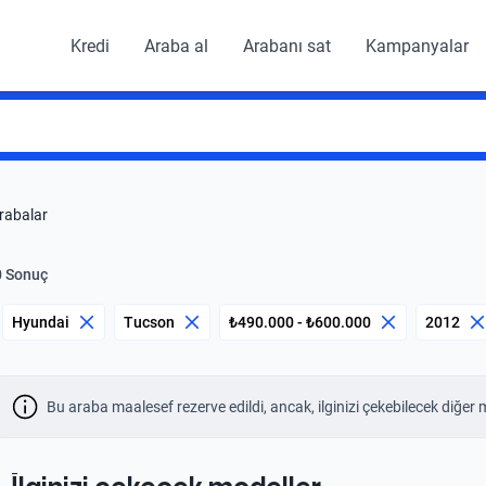
Kredi
Araba al
Arabanı sat
Kampanyalar
arabalar
0 Sonuç
Hyundai
Tucson
₺490.000 - ₺600.000
2012
Bu araba maalesef rezerve edildi, ancak, ilginizi çekebilecek diğer 