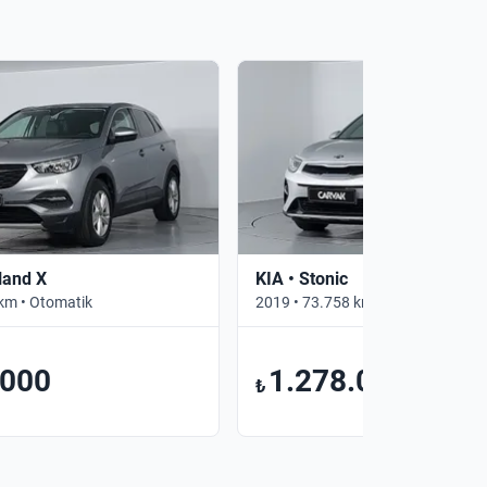
land X
KIA • Stonic
km • Otomatik
2019 • 73.758 km • Otomatik
.000
1.278.000
₺