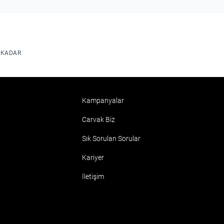
L KADAR
Kampanyalar
Carvak Biz
Sık Sorulan Sorular
Kariyer
İletişim