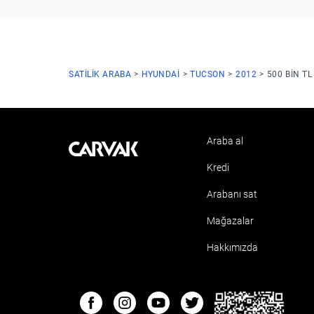
SATILIK ARABA
HYUNDAI
TUCSON
2012
500 BIN T
Araba al
Kavak
Kredi
Arabanı sat
Mağazalar
Hakkımızda
ETBIS
Facebook
Instagram
Youtube
Twitter