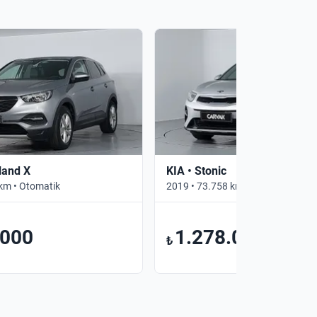
land X
KIA • Stonic
km • Otomatik
2019 • 73.758 km • Otomatik
.000
1.278.000
₺