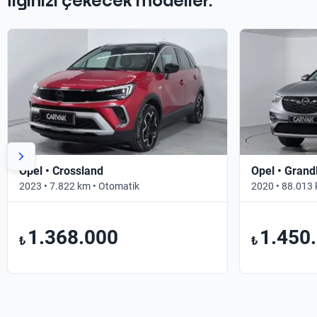
İlginizi çekecek modeller.
Opel • Crossland
Opel • Grand
2023 • 7.822 km • Otomatik
2020 • 88.013 
1.368.000
1.450
₺
₺