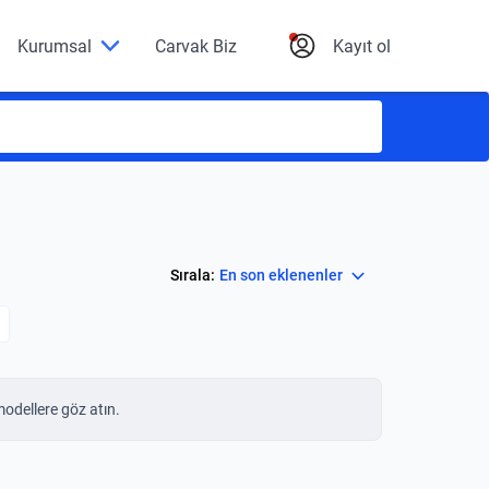
Kurumsal
Carvak Biz
Kayıt ol
Select
Sırala:
En son eklenenler
modellere göz atın.