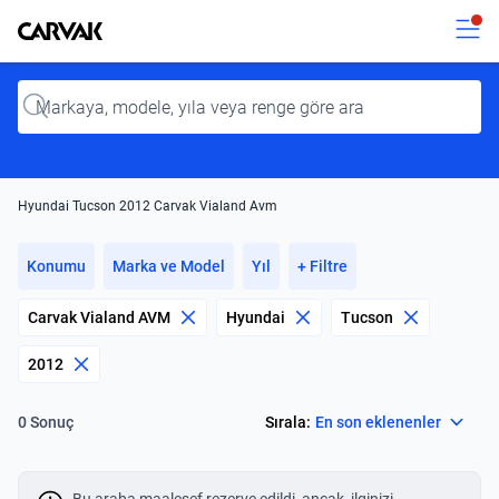
Kavak
Kavak
Input
Hyundai Tucson 2012 Carvak Vialand Avm
Konumu
Marka ve Model
Yıl
+ Filtre
Carvak Vialand AVM
Hyundai
Tucson
2012
Select
Sırala:
En son eklenenler
0 Sonuç
Bu araba maalesef rezerve edildi, ancak, ilginizi