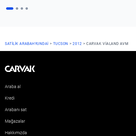
SATILIK ARABA
HYUNDAI
TUCSON
2012
CARVAK VIALAND AVM
Kavak
Araba al
Kredi
Arabanı sat
Mağazalar
Hakkımızda