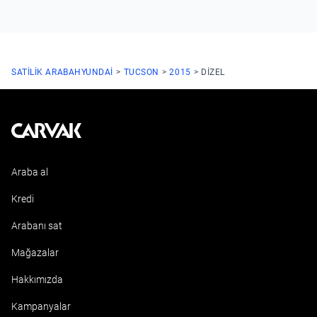
SATILIK ARABA
HYUNDAI
TUCSON
2015
DIZEL
Kavak
Araba al
Kredi
Arabanı sat
Mağazalar
Hakkımızda
Kampanyalar