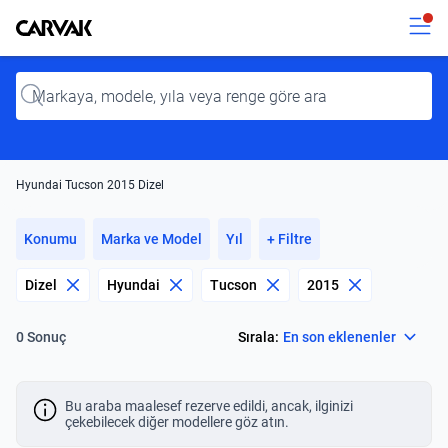
Kavak
Kavak
Input
Hyundai Tucson 2015 Dizel
Konumu
Marka ve Model
Yıl
+ Filtre
Dizel
Hyundai
Tucson
2015
Select
Sırala:
En son eklenenler
0 Sonuç
Bu araba maalesef rezerve edildi, ancak, ilginizi
çekebilecek diğer modellere göz atın.