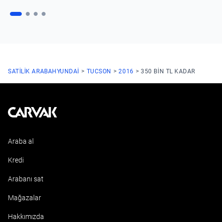
SATILIK ARABA
HYUNDAI
TUCSON
2016
350 BIN TL KADAR
Kavak
Araba al
Kredi
Arabanı sat
Mağazalar
Hakkımızda