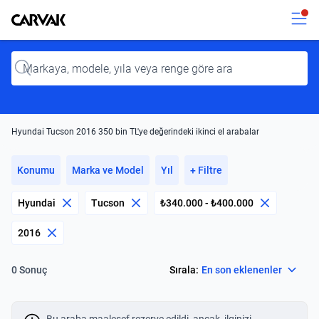
Kavak
Kavak
Input
Hyundai Tucson 2016 350 bin TL'ye değerindeki ikinci el arabalar
Konumu
Marka ve Model
Yıl
+ Filtre
Hyundai
Tucson
₺340.000 - ₺400.000
2016
Select
Sırala:
En son eklenenler
0 Sonuç
Bu araba maalesef rezerve edildi, ancak, ilginizi