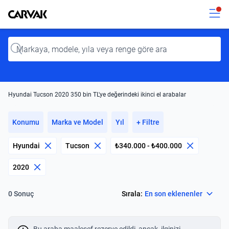
Kavak
Kavak
Input
Hyundai Tucson 2020 350 bin TL'ye değerindeki ikinci el arabalar
Konumu
Marka ve Model
Yıl
+ Filtre
Hyundai
Tucson
₺340.000 - ₺400.000
2020
Select
Sırala:
En son eklenenler
0 Sonuç
Bu araba maalesef rezerve edildi, ancak, ilginizi