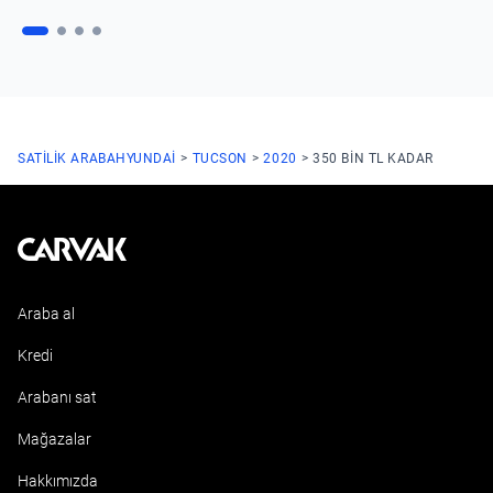
SATILIK ARABA
HYUNDAI
TUCSON
2020
350 BIN TL KADAR
Kavak
Araba al
Kredi
Arabanı sat
Mağazalar
Hakkımızda