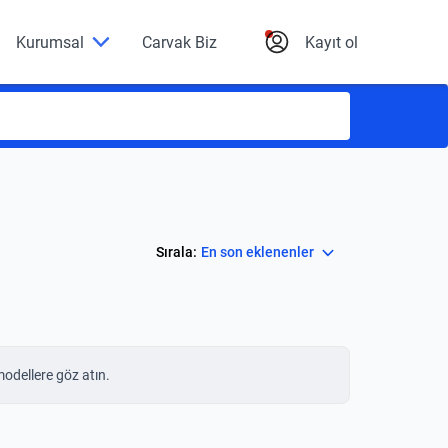
Kurumsal
Carvak Biz
Kayıt ol
Select
Sırala:
En son eklenenler
modellere göz atın.