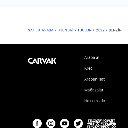
SATILIK ARABA
HYUNDAI
TUCSON
2022
BENZIN
Araba al
Kavak
Kredi
Arabanı sat
Mağazalar
Hakkımızda
ETBIS
Facebook
Instagram
Youtube
Twitter