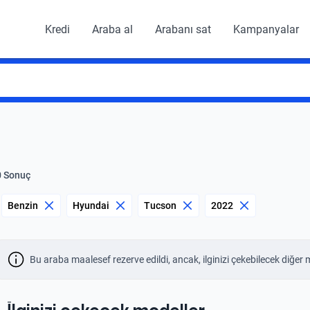
Kredi
Araba al
Arabanı sat
Kampanyalar
0 Sonuç
Benzin
Hyundai
Tucson
2022
Bu araba maalesef rezerve edildi, ancak, ilginizi çekebilecek diğer 