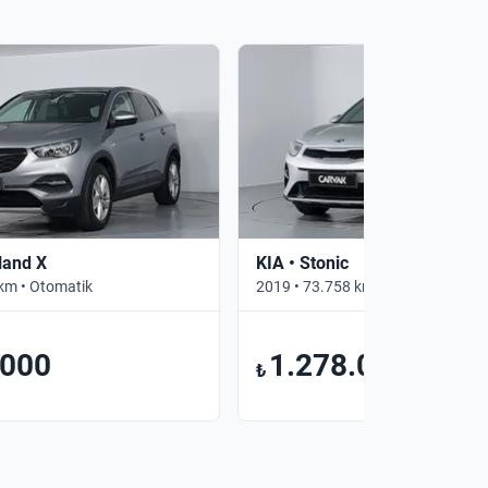
land X
KIA • Stonic
km • Otomatik
2019 • 73.758 km • Otomatik
.000
1.278.000
₺