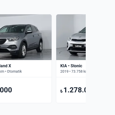
land X
KIA • Stonic
km • Otomatik
2019 • 73.758 km • Otomatik
.000
1.278.000
₺