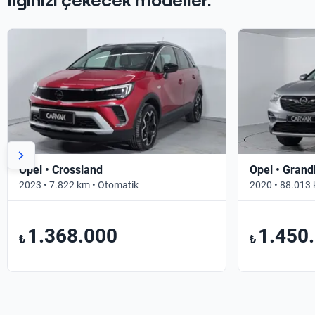
İlginizi çekecek modeller.
Opel • Crossland
Opel • Grand
2023 • 7.822 km • Otomatik
2020 • 88.013 
1.368.000
1.450
₺
₺