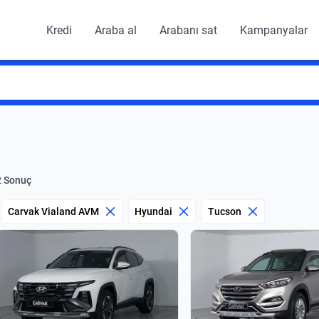
Kredi
Araba al
Arabanı sat
Kampanyalar
2 Sonuç
Carvak Vialand AVM
Hyundai
Tucson