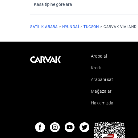
Kasa tipine göre ara
SATILIK ARABA
HYUNDAI
TUCSON
CARVAK VIALAND
Araba al
Kavak
Kredi
Arabanı sat
Mağazalar
Hakkımızda
ETBIS
Facebook
Instagram
Youtube
Twitter