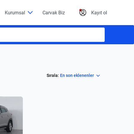
Kurumsal
Carvak Biz
Kayıt ol
Select
Sırala:
En son eklenenler