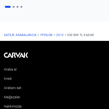
SATILIK ARABA
LANCIA
YPSILON
2013
500 BIN TL KADAR
Kavak
Araba al
Kredi
Arabanı sat
Mağazalar
Hakkımızda