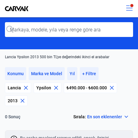
Kavak
Kavak
Input
Lancia Ypsilon 2013 500 bin TL'ye değerindeki ikinci el arabalar
Konumu
Marka ve Model
Yıl
+ Filtre
Lancia
Ypsilon
₺490.000 - ₺600.000
2013
Select
Sırala:
En son eklenenler
0 Sonuç
Bu araba maalesef rezerve edildi, ancak, ilginizi