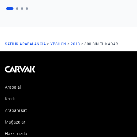
SATILIK ARABA
LANCIA
YPSILON
2013
800 BIN TL KADAR
Kavak
Araba al
Kredi
Arabanı sat
Mağazalar
Hakkımızda