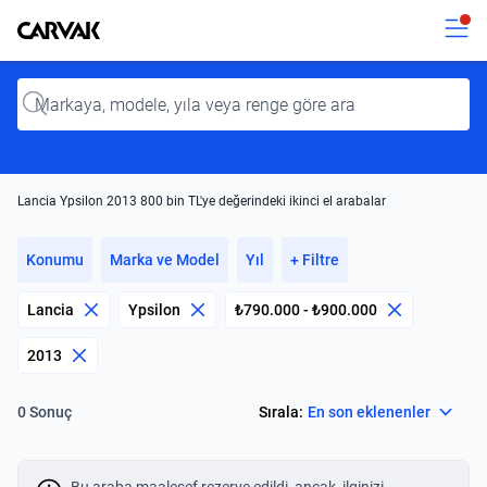
Kavak
Kavak
Input
Lancia Ypsilon 2013 800 bin TL'ye değerindeki ikinci el arabalar
Konumu
Marka ve Model
Yıl
+ Filtre
Lancia
Ypsilon
₺790.000 - ₺900.000
2013
Select
Sırala:
En son eklenenler
0 Sonuç
Bu araba maalesef rezerve edildi, ancak, ilginizi