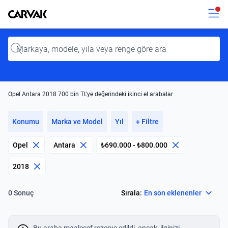
Kavak
Kavak
Input
Opel Antara 2018 700 bin TL'ye değerindeki ikinci el arabalar
Konumu
Marka ve Model
Yıl
+ Filtre
Opel
Antara
₺690.000 - ₺800.000
2018
Select
Sırala:
En son eklenenler
0 Sonuç
Bu araba maalesef rezerve edildi, ancak, ilginizi