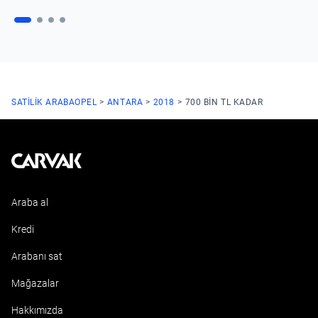
SATILIK ARABA
OPEL
ANTARA
2018
700 BIN TL KADAR
Kavak
Araba al
Kredi
Arabanı sat
Mağazalar
Hakkımızda