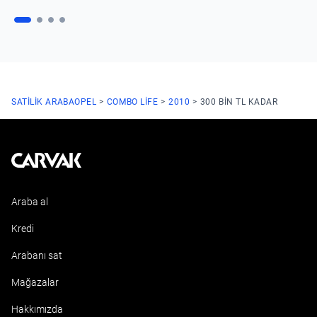
SATILIK ARABA
OPEL
COMBO LIFE
2010
300 BIN TL KADAR
Kavak
Araba al
Kredi
Arabanı sat
Mağazalar
Hakkımızda