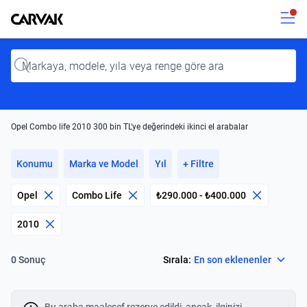
Kavak
Kavak
Input
Opel Combo life 2010 300 bin TL'ye değerindeki ikinci el arabalar
Konumu
Marka ve Model
Yıl
+ Filtre
Opel
Combo Life
₺290.000 - ₺400.000
2010
Select
Sırala:
En son eklenenler
0 Sonuç
Bu araba maalesef rezerve edildi, ancak, ilginizi