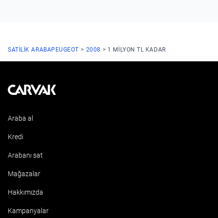
SATILIK ARABA
PEUGEOT
2008
1 MILYON TL KADAR
Kavak
Araba al
Kredi
Arabanı sat
Mağazalar
Hakkımızda
Kampanyalar