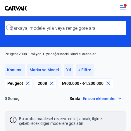
Kavak
Kavak
Input
Peugeot 2008 1 milyon TL’ye değerindeki ikinci el arabalar
Konumu
Marka ve Model
Yıl
+ Filtre
Peugeot
2008
₺900.000 - ₺1.200.000
Select
Sırala:
En son eklenenler
0 Sonuç
Bu araba maalesef rezerve edildi, ancak, ilginizi
çekebilecek diğer modellere göz atın.