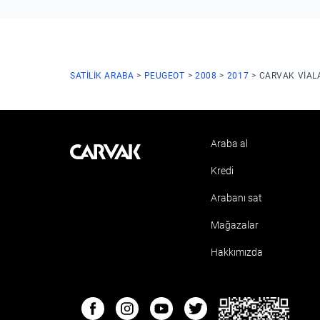
SATILIK ARABA
PEUGEOT
2008
2017
CARVAK VIAL
Araba al
Kavak
Kredi
Arabanı sat
Mağazalar
Hakkımızda
ETBIS
Facebook
Instagram
Youtube
Twitter