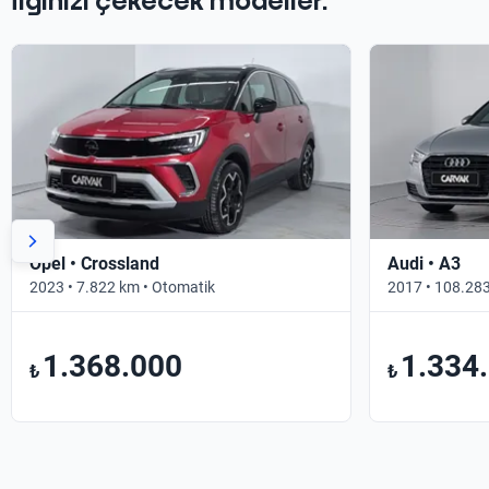
İlginizi çekecek modeller.
Opel • Crossland
Audi • A3
2023 • 7.822 km • Otomatik
2017 • 108.283
1.368.000
1.334
₺
₺