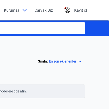
Kurumsal
Carvak Biz
Kayıt ol
Select
Sırala:
En son eklenenler
modellere göz atın.