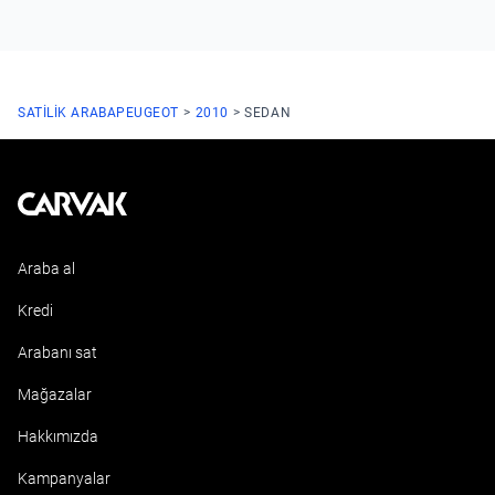
SATILIK ARABA
PEUGEOT
2010
SEDAN
Kavak
Araba al
Kredi
Arabanı sat
Mağazalar
Hakkımızda
Kampanyalar