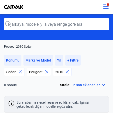
Kavak
Kavak
Input
Peugeot 2010 Sedan
Konumu
Marka ve Model
Yıl
+ Filtre
Sedan
Peugeot
2010
Select
Sırala:
En son eklenenler
0 Sonuç
Bu araba maalesef rezerve edildi, ancak, ilginizi
çekebilecek diğer modellere göz atın.