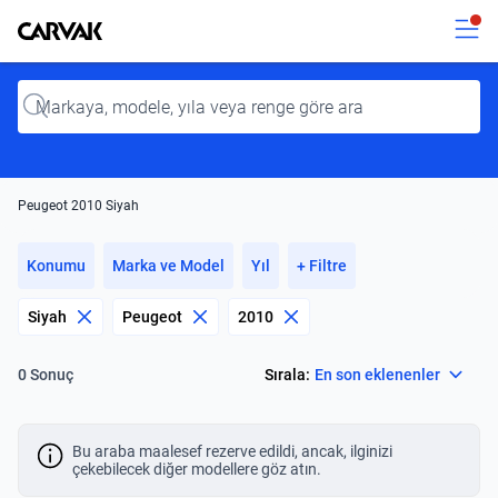
Kavak
Kavak
Input
Peugeot 2010 Siyah
Konumu
Marka ve Model
Yıl
+ Filtre
Siyah
Peugeot
2010
Select
Sırala:
En son eklenenler
0 Sonuç
Bu araba maalesef rezerve edildi, ancak, ilginizi
çekebilecek diğer modellere göz atın.