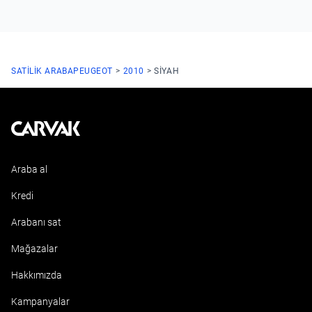
SATILIK ARABA
PEUGEOT
2010
SIYAH
Kavak
Araba al
Kredi
Arabanı sat
Mağazalar
Hakkımızda
Kampanyalar