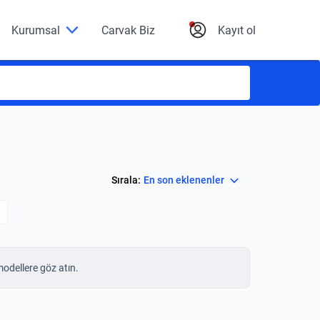
Kurumsal
Carvak Biz
Kayıt ol
Select
Sırala:
En son eklenenler
modellere göz atın.