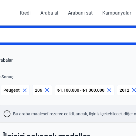
Kredi
Araba al
Arabanı sat
Kampanyalar
rabalar
0 Sonuç
Peugeot
206
₺1.100.000 - ₺1.300.000
2012
Bu araba maalesef rezerve edildi, ancak, ilginizi çekebilecek diğer 