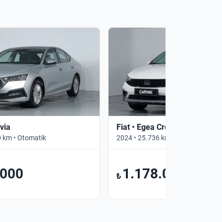
via
Fiat • Egea Cross
 km • Otomatik
2024 • 25.736 km • Manuel
.000
1.178.000
₺