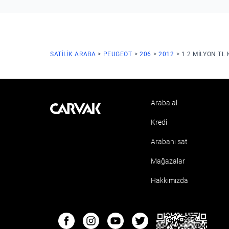
SATILIK ARABA
PEUGEOT
206
2012
1 2 MILYON TL
Araba al
Kavak
Kredi
Arabanı sat
Mağazalar
Hakkımızda
ETBIS
Facebook
Instagram
Youtube
Twitter