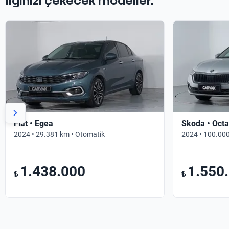
İlginizi çekecek modeller.
Fiat • Egea
Skoda • Octa
2024 • 29.381 km • Otomatik
2024 • 100.000
1.438.000
1.550
₺
₺