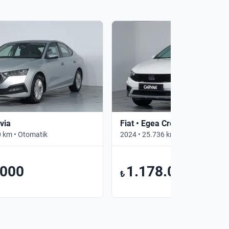
via
Fiat • Egea Cross
 km • Otomatik
2024 • 25.736 km • Manuel
.000
1.178.000
₺