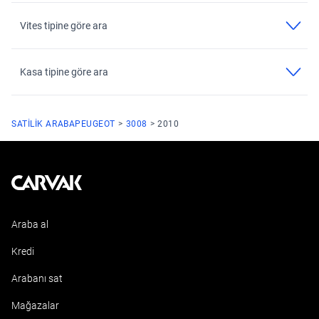
Vites tipine göre ara
Kasa tipine göre ara
SATILIK ARABA
PEUGEOT
3008
2010
Kavak
Araba al
Kredi
Arabanı sat
Mağazalar