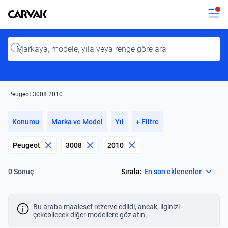
Kavak
Kavak
Input
Peugeot 3008 2010
Konumu
Marka ve Model
Yıl
+ Filtre
Peugeot
3008
2010
Select
Sırala:
En son eklenenler
0 Sonuç
Bu araba maalesef rezerve edildi, ancak, ilginizi
çekebilecek diğer modellere göz atın.