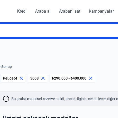
Kredi
Araba al
Arabanı sat
Kampanyalar
0 Sonuç
Peugeot
3008
₺290.000 - ₺400.000
Bu araba maalesef rezerve edildi, ancak, ilginizi çekebilecek diğer 