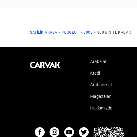
SATILIK ARABA
PEUGEOT
3008
300 BIN TL KADAR
Araba al
Kavak
Kredi
Arabanı sat
Mağazalar
Hakkımızda
ETBIS
Facebook
Instagram
Youtube
Twitter