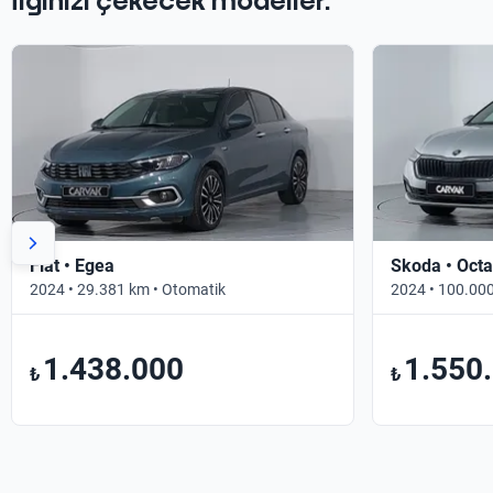
İlginizi çekecek modeller.
Fiat • Egea
Skoda • Octa
2024 • 29.381 km • Otomatik
2024 • 100.000
1.438.000
1.550
₺
₺