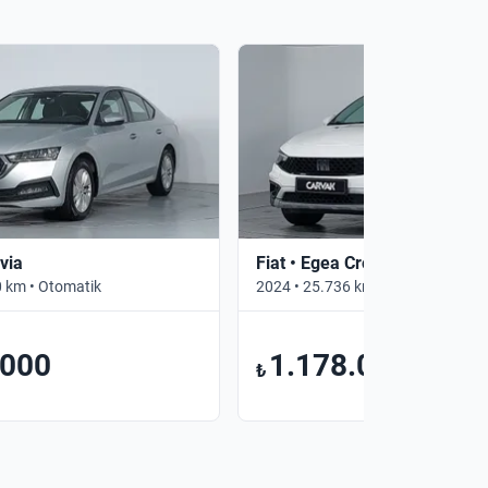
via
Fiat • Egea Cross
 km • Otomatik
2024 • 25.736 km • Manuel
.000
1.178.000
₺