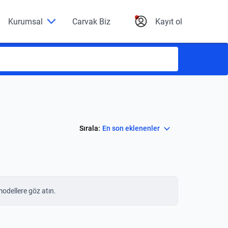
Kurumsal
Carvak Biz
Kayıt ol
Select
Sırala:
En son eklenenler
modellere göz atın.