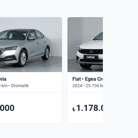
via
Fiat • Egea Cross
 km • Otomatik
2024 • 25.736 km • Manuel
.000
1.178.000
₺