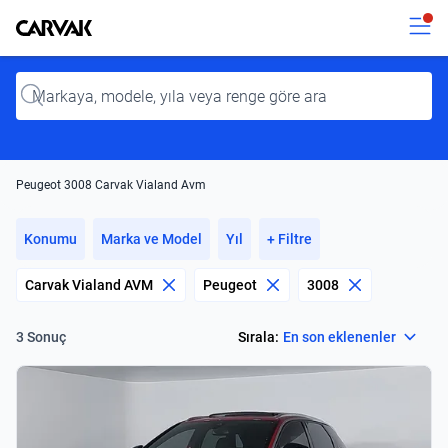
Kavak
Kavak
Input
Peugeot 3008 Carvak Vialand Avm
Konumu
Marka ve Model
Yıl
+ Filtre
Carvak Vialand AVM
Peugeot
3008
Select
Sırala:
En son eklenenler
3 Sonuç