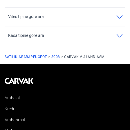
Vites tipine göre ara
Kasa tipine göre ara
SATILIK ARABA
PEUGEOT
3008
CARVAK VIALAND AVM
Kavak
Araba al
Kredi
Arabanı sat