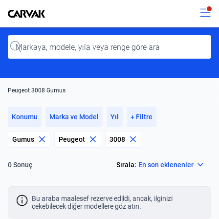
Kavak
Kavak
Input
Peugeot 3008 Gumus
Konumu
Marka ve Model
Yıl
+ Filtre
Gumus
Peugeot
3008
Select
Sırala:
En son eklenenler
0 Sonuç
Bu araba maalesef rezerve edildi, ancak, ilginizi
çekebilecek diğer modellere göz atın.