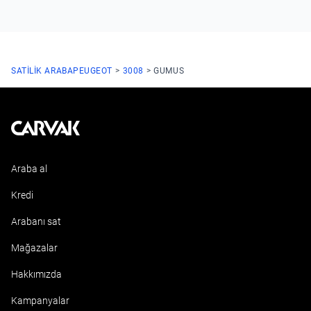
SATILIK ARABA
PEUGEOT
3008
GUMUS
Kavak
Araba al
Kredi
Arabanı sat
Mağazalar
Hakkımızda
Kampanyalar