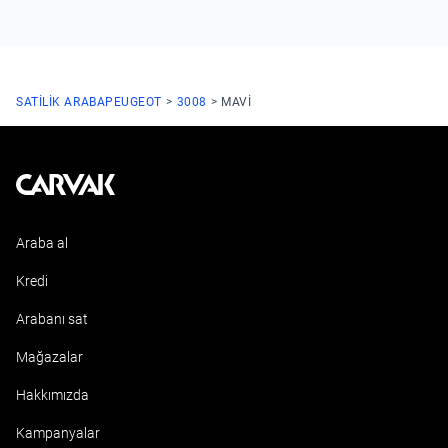
SATILIK ARABA
PEUGEOT
3008
MAVI
Kavak
Araba al
Kredi
Arabanı sat
Mağazalar
Hakkımızda
Kampanyalar