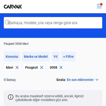
Kavak
Kavak
Input
Peugeot 3008 Mavi
Konumu
Marka ve Model
Yıl
+ Filtre
Mavi
Peugeot
3008
Select
Sırala:
En son eklenenler
0 Sonuç
Bu araba maalesef rezerve edildi, ancak, ilginizi
çekebilecek diğer modellere göz atın.