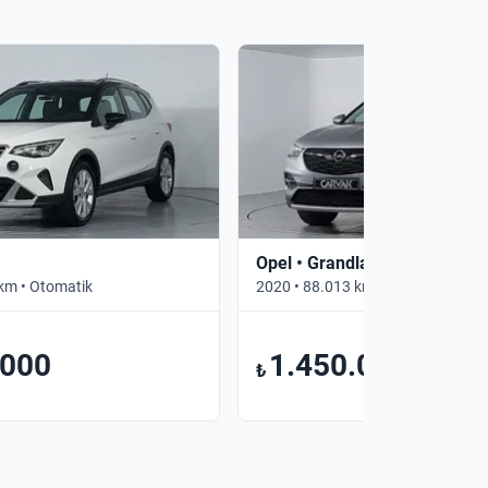
Opel • Grandland X
km • Otomatik
2020 • 88.013 km • Otomatik
.000
1.450.000
₺