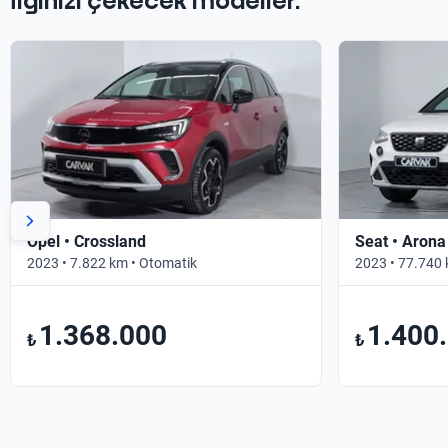
İlginizi çekecek modeller.
Opel • Crossland
Seat • Arona
2023 • 7.822 km • Otomatik
2023 • 77.740 
1.368.000
1.400
₺
₺