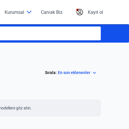
Kurumsal
Carvak Biz
Kayıt ol
Select
Sırala:
En son eklenenler
modellere göz atın.